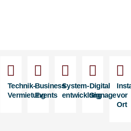
Technik-
Business
System­
Digital
Inst
Vermietung
Events
entwicklung
Signage
vor
Ort