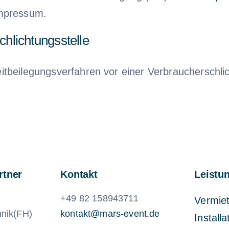
Impressum.
chlichtungs­stelle
treitbeilegungsverfahren vor einer Verbraucherschl
rtner
Kontakt
Leistu
+49 82 158943711
Vermie
hnik(FH)
kontakt@mars-event.de
Installa