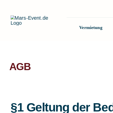
Zum
Inhalt
springen
Vermietung
AGB
§1 Geltung der Be