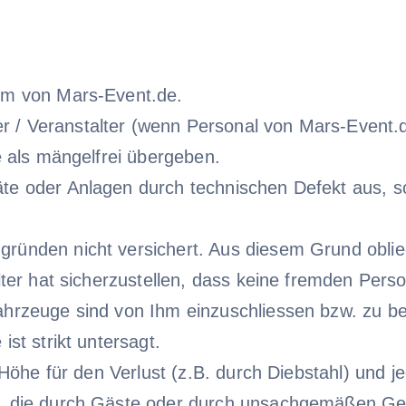
tum von Mars-Event.de.
/ Veranstalter (wenn Personal von Mars-Event.de
te als mängelfrei übergeben.
te oder Anlagen durch technischen Defekt aus, so
gründen nicht versichert. Aus diesem Grund obli
talter hat sicherzustellen, dass keine fremden Pe
fahrzeuge sind von Ihm einzuschliessen bzw. zu 
ist strikt untersagt.
er Höhe für den Verlust (z.B. durch Diebstahl) und
n, die durch Gäste oder durch unsachgemäßen Geb